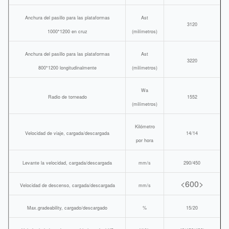
Anchura del pasillo para las plataformas
Ast
3120
1000*1200 en cruz
(milímetros)
Anchura del pasillo para las plataformas
Ast
3220
800*1200 longitudinalmente
(milímetros)
Wa
Radio de torneado
1552
(milímetros)
Kilómetro
Velocidad de viaje, cargada/descargada
14/14
por hora
Levante la velocidad, cargada/descargada
mm/s
290/450
<600>
Velocidad de descenso, cargada/descargada
mm/s
Max.gradeability, cargado/descargado
%
15/20