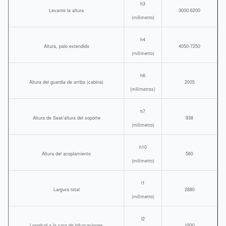
h3
Levante la altura
3000-6200
(milímetro)
h4
Altura, palo extendido
4050-7250
(milímetro)
h6
Altura del guardia de arriba (cabina)
2005
(milímetros)
h7
Altura de Seat/altura del soporte
938
(milímetro)
h10
Altura del acoplamiento
560
(milímetro)
l1
Largura total
2880
(milímetro)
l2
Longitud a la cara de bifurcaciones
1930