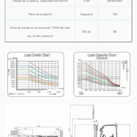
Voltaje de la batería, capacidad nominal K5
V/Ah
48/420(490)
Peso de la batería
kilogramo
720
Nivel de sonido en el estruendo 12053 del oído
DB (A)
68
acc.to del conductor