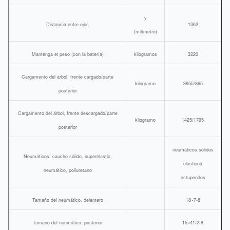
y
Distancia entre ejes
1362
(milímetro)
Mantenga el peso (con la batería)
kilogramos
3220
Cargamento del árbol, frente cargado/parte
kilogramo
3955/865
posterior
Cargamento del árbol, frente descargado/parte
kilogramo
1425/1795
posterior
neumáticos sólidos
Neumáticos: caucho sólido, superelastic,
elásticos
neumático, poliuretano
estupendos
Tamaño del neumático, delantero
18×7-8
Tamaño del neumático, posterior
15×41/2-8