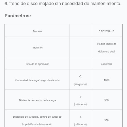
6. freno de disco mojado sin necesidad de mantenimiento.
Parámetros:
Modelo
CPD20SA-16
Rodillo impulsor
Impulsión
delantero dual
Tipo de la operación
asentado
Q
Capacidad de carga/carga clasificada
1600
(kilogramo)
c
Distancia de centro de la carga
500
(milímetro)
Distancia de la carga, centro del árbol de
x
358
impulsión a la bifurcación
(milímetro)