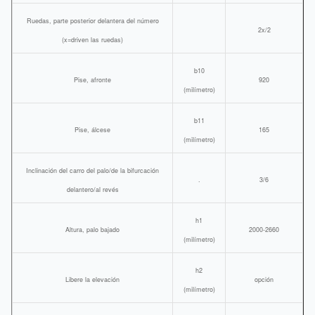
Ruedas, parte posterior delantera del número
2x/2
(x=driven las ruedas)
b10
Pise, afronte
920
(milímetro)
b11
Pise, álcese
165
(milímetro)
Inclinación del carro del palo/de la bifurcación
.
3/6
delantero/al revés
h1
Altura, palo bajado
2000-2660
(milímetro)
h2
Libere la elevación
opción
(milímetro)